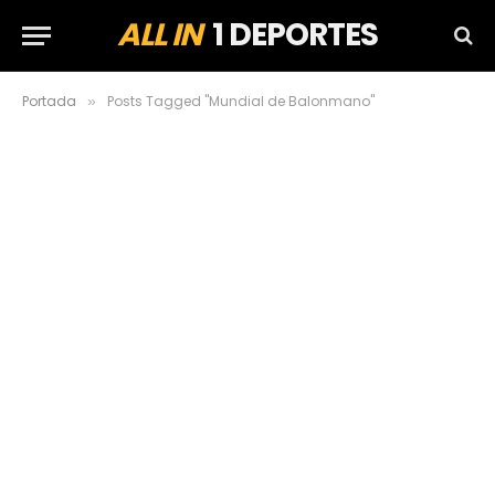
ALL IN
1 DEPORTES
Portada
Posts Tagged "Mundial de Balonmano"
»