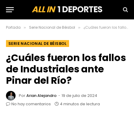
ALL IN
1 DEPORTES
Portada
Serie Nacional de Béisbol
¿Cuáles fueron los fallos de Industriales ante Pinar del Río?
»
»
SERIE NACIONAL DE BÉISBOL
¿Cuáles fueron los fallos
de Industriales ante
Pinar del Río?
Por
Arian Alejandro
19 de julio de 2024
No hay comentarios
4 minutos de lectura