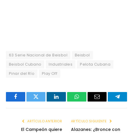
63 Serie Nacional de Beisbol
Beisbol
Beisbol Cubano
Industriales
Pelota Cubana
Pinar del Río
Play Off
Facebook
Twitter
LinkedIn
WhatsApp
Email
Telegr
ARTÍCULO ANTERIOR
ARTÍCULO SIGUIENTE
El Campeón quiere
Alazanes: ¿Bronce con