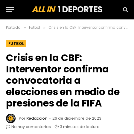
ALL IN
1 DEPORTES
Portada
Futbol
Crisis en la CBF: Interventor confirma convocatoria a elecciones en medio de presiones de la FIFA
»
»
FUTBOL
Crisis en la CBF:
Interventor confirma
convocatoria a
elecciones en medio de
presiones de la FIFA
Por
Redaccion
26 de diciembre de 2023
No hay comentarios
3 minutos de lectura