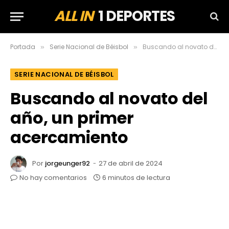
ALL IN
1 DEPORTES
Portada
Serie Nacional de Béisbol
Buscando al novato del año, un primer acercamiento
»
»
SERIE NACIONAL DE BÉISBOL
Buscando al novato del
año, un primer
acercamiento
Por
jorgeunger92
27 de abril de 2024
No hay comentarios
6 minutos de lectura