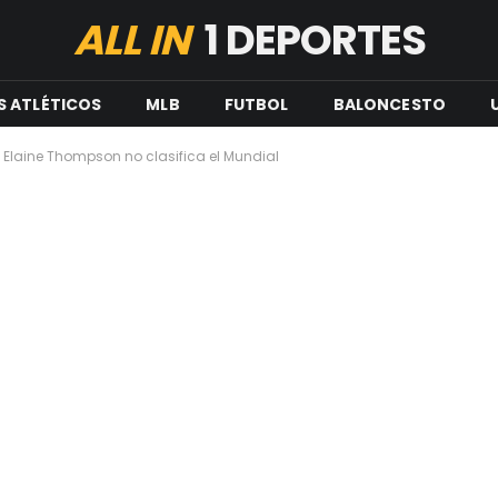
ALL IN
1 DEPORTES
S ATLÉTICOS
MLB
FUTBOL
BALONCESTO
laine Thompson no clasifica el Mundial