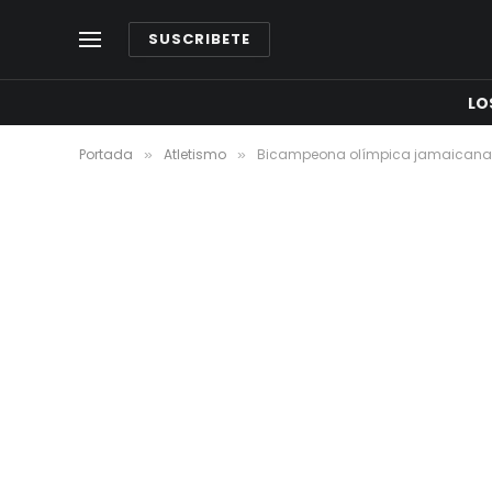
SUSCRIBETE
LO
Portada
Atletismo
Bicampeona olímpica jamaicana E
»
»