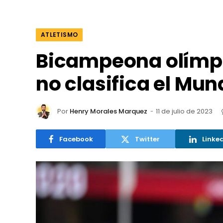
ATLETISMO
Bicampeona olímp
no clasifica el Mun
Por
Henry Morales Marquez
11 de julio de 2023
Facebook
Twitter
Linke