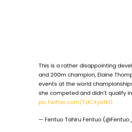
This is a rather disappointing de
and 200m champion, Elaine Thomp
events at the world championships 
she competed and didn’t qualify in
pic.twitter.com/TdCXyizfkG
— Fentuo Tahiru Fentuo (@Fentuo