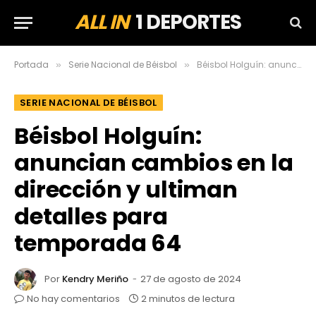
ALL IN
1 DEPORTES
Portada
Serie Nacional de Béisbol
Béisbol Holguín: anuncian cambios en la dirección y ultiman detalles para temporada 64
»
»
SERIE NACIONAL DE BÉISBOL
Béisbol Holguín:
anuncian cambios en la
dirección y ultiman
detalles para
temporada 64
Por
Kendry Meriño
27 de agosto de 2024
No hay comentarios
2 minutos de lectura