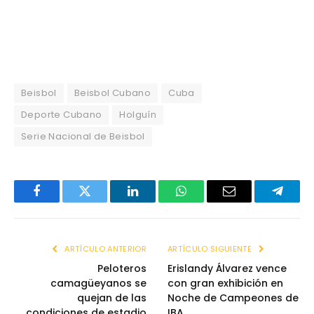
Beisbol
Beisbol Cubano
Cuba
Deporte Cubano
Holguín
Serie Nacional de Beisbol
Facebook
Twitter
LinkedIn
WhatsApp
Email
Telegr
ARTÍCULO ANTERIOR
ARTÍCULO SIGUIENTE
Peloteros
Erislandy Álvarez vence
camagüeyanos se
con gran exhibición en
quejan de las
Noche de Campeones de
condiciones de estadio
IBA