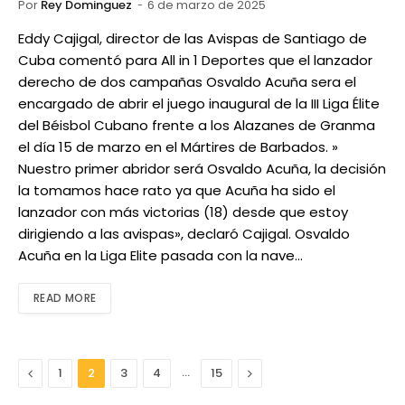
Por
Rey Dominguez
6 de marzo de 2025
Eddy Cajigal, director de las Avispas de Santiago de
Cuba comentó para All in 1 Deportes que el lanzador
derecho de dos campañas Osvaldo Acuña sera el
encargado de abrir el juego inaugural de la III Liga Élite
del Béisbol Cubano frente a los Alazanes de Granma
el día 15 de marzo en el Mártires de Barbados. »
Nuestro primer abridor será Osvaldo Acuña, la decisión
la tomamos hace rato ya que Acuña ha sido el
lanzador con más victorias (18) desde que estoy
dirigiendo a las avispas», declaró Cajigal. Osvaldo
Acuña en la Liga Elite pasada con la nave…
READ MORE
Anterior
…
Next
1
2
3
4
15