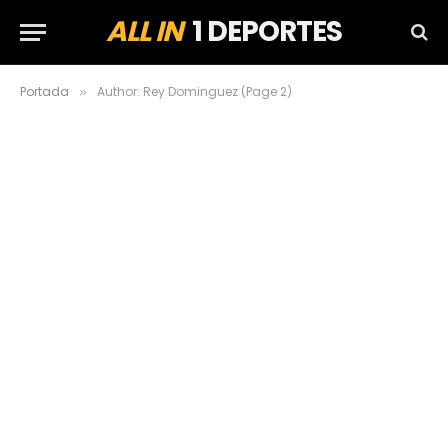
ALL IN
1 DEPORTES
Portada
Author: Rey Dominguez (Page 2)
»