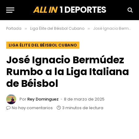
ALL IN
1 DEPORTES
Portada
Liga Élite del Béisbol Cubano
José Ignacio Bermúdez Rumbo a la Liga Italiana de Béisbol
»
»
LIGA ÉLITE DEL BÉISBOL CUBANO
José Ignacio Bermúdez
Rumbo a la Liga Italiana
de Béisbol
Por
Rey Dominguez
8 de marzo de 2025
No hay comentarios
3 minutos de lectura