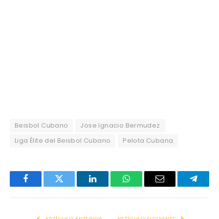
Beisbol Cubano
Jose Ignacio Bermudez
Liga Élite del Beisbol Cubano
Pelota Cubana
Facebook
Twitter
LinkedIn
WhatsApp
Email
Telegr
ARTÍCULO ANTERIOR
ARTÍCULO SIGUIENTE