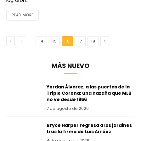
lograron…
READ MORE
Anterior
…
Next
1
14
15
16
17
18
MÁS NUEVO
Yordan Álvarez, a las puertas de la
Triple Corona: una hazaña que MLB
no ve desde 1956
7 de agosto de 2026
Bryce Harper regresa a los jardines
tras la firma de Luis Arráez
4 de agosto de 2026