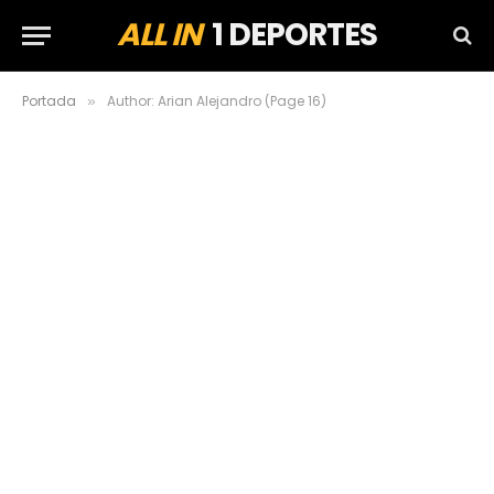
ALL IN
1 DEPORTES
Portada
Author: Arian Alejandro (Page 16)
»