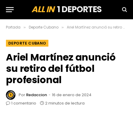
ALL IN
1 DEPORTES
Portada
Deporte Cubano
Ariel Martínez anunció su retiro del fútbol profesional
»
»
DEPORTE CUBANO
Ariel Martínez anunció
su retiro del fútbol
profesional
Por
Redaccion
16 de enero de 2024
1 comentario
2 minutos de lectura