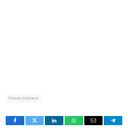
Pelota Cubana
Facebook
Twitter
LinkedIn
WhatsApp
Email
Telegr