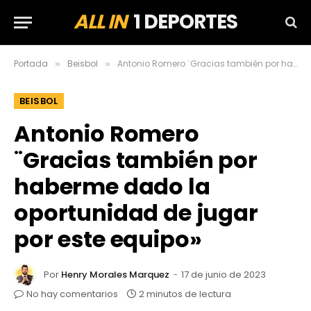
ALL IN
1 DEPORTES
Portada
Beisbol
Antonio Romero ¨Gracias también por haberme dado la oportunidad de jugar por este equipo»
»
»
BEISBOL
Antonio Romero
¨Gracias también por
haberme dado la
oportunidad de jugar
por este equipo»
Por
Henry Morales Marquez
17 de junio de 2023
No hay comentarios
2 minutos de lectura