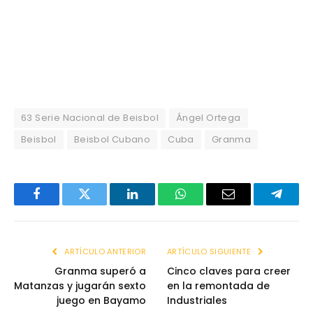
63 Serie Nacional de Beisbol
Ángel Ortega
Beisbol
Beisbol Cubano
Cuba
Granma
Facebook
Twitter
LinkedIn
WhatsApp
Email
Telegr
ARTÍCULO ANTERIOR
ARTÍCULO SIGUIENTE
Granma superó a
Cinco claves para creer
Matanzas y jugarán sexto
en la remontada de
juego en Bayamo
Industriales