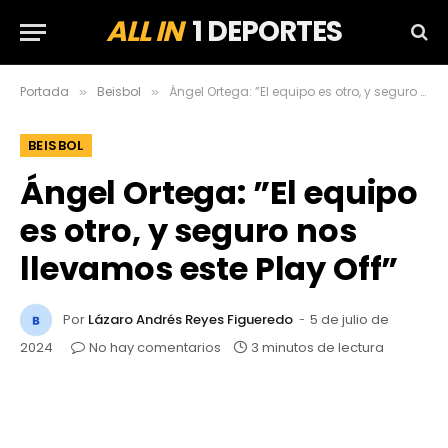
ALL IN
1 DEPORTES
Portada
Beisbol
Ángel Ortega: ”El equipo es otro, y seguro nos llevamos este Play Off”
»
»
BEISBOL
Ángel Ortega: ”El equipo
es otro, y seguro nos
llevamos este Play Off”
Por
Lázaro Andrés Reyes Figueredo
5 de julio de
2024
No hay comentarios
3 minutos de lectura