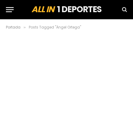
ALL IN
1 DEPORTES
Portada
Posts Tagged "Ángel Ortega"
»