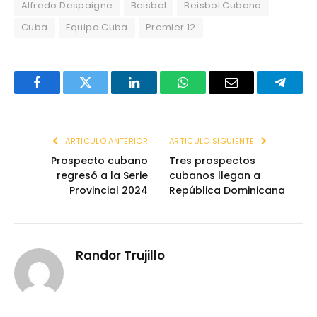
Alfredo Despaigne
Beisbol
Beisbol Cubano
Cuba
Equipo Cuba
Premier 12
Facebook
Twitter
LinkedIn
WhatsApp
Email
Telegr
ARTÍCULO ANTERIOR
ARTÍCULO SIGUIENTE
Prospecto cubano
Tres prospectos
regresó a la Serie
cubanos llegan a
Provincial 2024
República Dominicana
Randor Trujillo