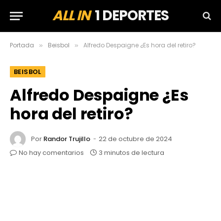
ALL IN
1 DEPORTES
Portada
Beisbol
Alfredo Despaigne ¿Es hora del retiro?
»
»
BEISBOL
Alfredo Despaigne ¿Es
hora del retiro?
Por
Randor Trujillo
22 de octubre de 2024
No hay comentarios
3 minutos de lectura