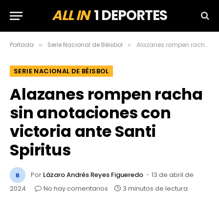
ALL IN
1 DEPORTES
Portada
Serie Nacional de Béisbol
Alazanes rompen racha sin anotaciones con victoria ante Santi Spiritus
»
»
SERIE NACIONAL DE BÉISBOL
Alazanes rompen racha
sin anotaciones con
victoria ante Santi
Spiritus
Por
Lázaro Andrés Reyes Figueredo
13 de abril de
2024
No hay comentarios
3 minutos de lectura