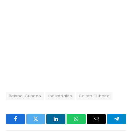
Beisbol Cubano
Industriales
Pelota Cubana
Facebook
Twitter
LinkedIn
WhatsApp
Email
Telegr