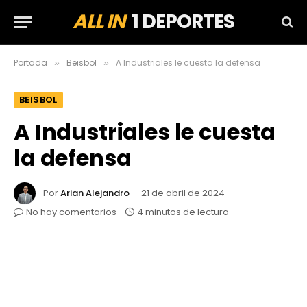
ALL IN
1 DEPORTES
Portada
Beisbol
A Industriales le cuesta la defensa
»
»
BEISBOL
A Industriales le cuesta
la defensa
Por
Arian Alejandro
21 de abril de 2024
No hay comentarios
4 minutos de lectura