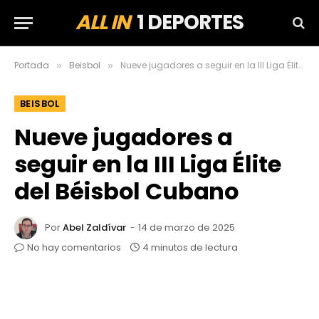
ALL IN
1 DEPORTES
Portada
Beisbol
Nueve jugadores a seguir en la III Liga Élite del Béisbol Cubano
»
»
BEISBOL
Nueve jugadores a
seguir en la III Liga Élite
del Béisbol Cubano
Por
Abel Zaldívar
14 de marzo de 2025
No hay comentarios
4 minutos de lectura