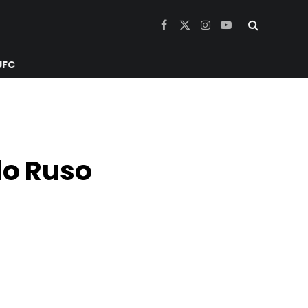
Facebook
X
Instagram
YouTube
(Twitter)
UFC
lo Ruso