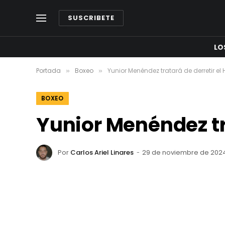
SUSCRIBETE
LO
Portada
Boxeo
Yunior Menéndez tratará de derretir el 
»
»
BOXEO
Yunior Menéndez tra
Por
Carlos Ariel Linares
29 de noviembre de 202