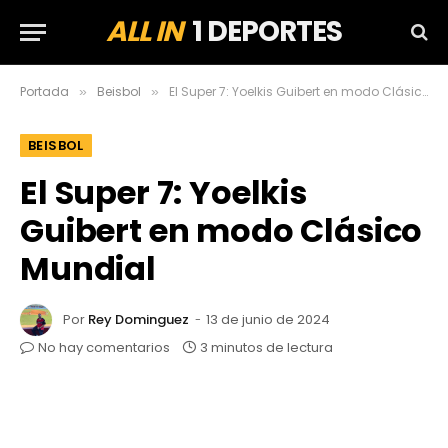
ALL IN
1 DEPORTES
Portada
Beisbol
El Super 7: Yoelkis Guibert en modo Clásico Mundial
»
»
BEISBOL
El Super 7: Yoelkis
Guibert en modo Clásico
Mundial
Por
Rey Dominguez
13 de junio de 2024
No hay comentarios
3 minutos de lectura