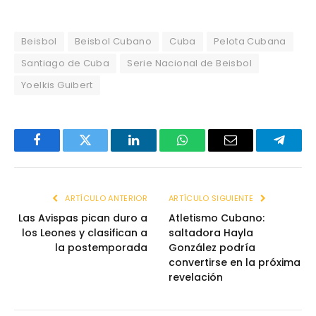
Beisbol
Beisbol Cubano
Cuba
Pelota Cubana
Santiago de Cuba
Serie Nacional de Beisbol
Yoelkis Guibert
Facebook
Twitter
LinkedIn
WhatsApp
Email
Telegr
ARTÍCULO ANTERIOR
ARTÍCULO SIGUIENTE
Las Avispas pican duro a
Atletismo Cubano:
los Leones y clasifican a
saltadora Hayla
la postemporada
González podría
convertirse en la próxima
revelación