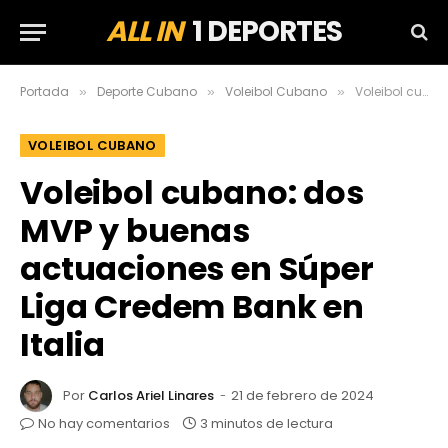
ALL IN
1 DEPORTES
Portada
Deporte Cubano
Voleibol Cubano
Voleibol cubano: dos MVP y buenas actuaciones en Súper Liga Credem Bank en Italia
»
»
»
VOLEIBOL CUBANO
Voleibol cubano: dos
MVP y buenas
actuaciones en Súper
Liga Credem Bank en
Italia
Por
Carlos Ariel Linares
21 de febrero de 2024
No hay comentarios
3 minutos de lectura