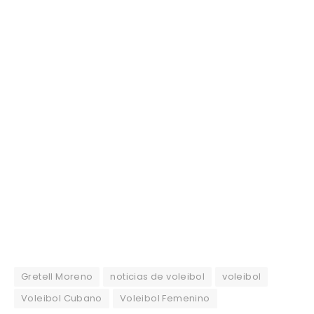
Gretell Moreno
noticias de voleibol
voleibol
Voleibol Cubano
Voleibol Femenino