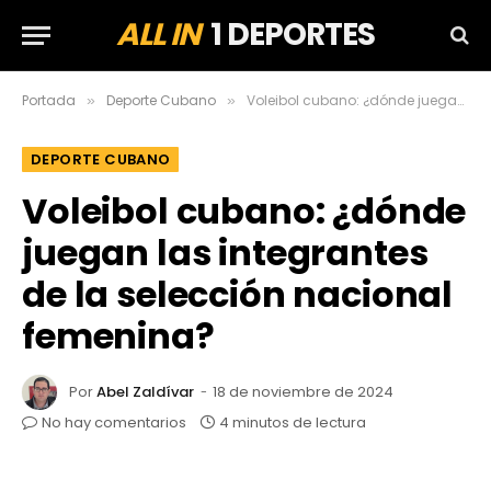
ALL IN
1 DEPORTES
Portada
Deporte Cubano
Voleibol cubano: ¿dónde juegan las integrantes de la selección nacional femenina?
»
»
DEPORTE CUBANO
Voleibol cubano: ¿dónde
juegan las integrantes
de la selección nacional
femenina?
Por
Abel Zaldívar
18 de noviembre de 2024
No hay comentarios
4 minutos de lectura