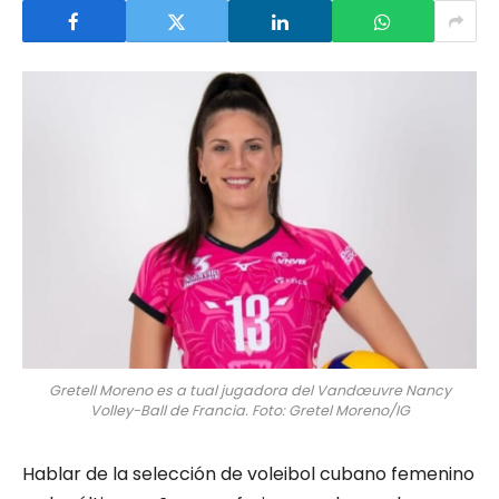
Gretell Moreno es a tual jugadora del Vandœuvre Nancy
Volley-Ball de Francia. Foto: Gretel Moreno/IG
Hablar de la selección de voleibol cubano femenino