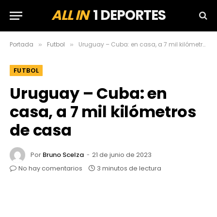
ALL IN
1 DEPORTES
Portada
Futbol
Uruguay – Cuba: en casa, a 7 mil kilómetros de casa
»
»
FUTBOL
Uruguay – Cuba: en
casa, a 7 mil kilómetros
de casa
Por
Bruno Scelza
21 de junio de 2023
No hay comentarios
3 minutos de lectura