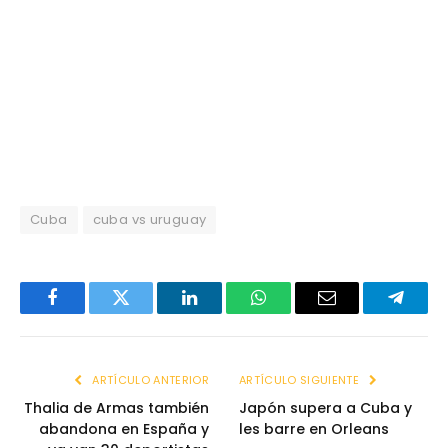
Cuba
cuba vs uruguay
Facebook
Twitter
LinkedIn
WhatsApp
Email
Telegr
ARTÍCULO ANTERIOR
ARTÍCULO SIGUIENTE
Thalia de Armas también
Japón supera a Cuba y
abandona en España y
les barre en Orleans