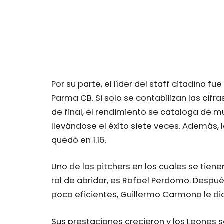
Por su parte, el líder del staff citadino 
Parma CB. Si solo se contabilizan las cifr
de final, el rendimiento se cataloga de mu
llevándose el éxito siete veces. Además, l
quedó en 1.16.
Uno de los pitchers en los cuales se tie
rol de abridor, es Rafael Perdomo. Despu
poco eficientes, Guillermo Carmona le dio
Sus prestaciones crecieron y los Leones s