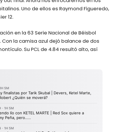
y out final. Ahora nos enfocaremos en los
apitalinos. Uno de ellos es Raymond Figueredo,
er 12.
pación en la 63 Serie Nacional de Béisbol
na. Con la camisa azul dejó balance de dos
montículo. Su PCL de 4.84 resultó alto, así