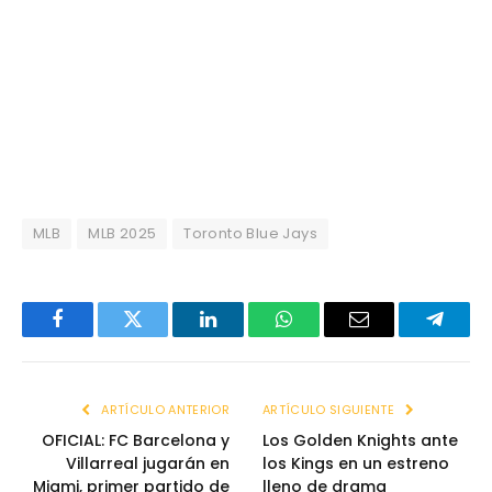
MLB
MLB 2025
Toronto Blue Jays
Facebook
Twitter
LinkedIn
WhatsApp
Email
Telegr
ARTÍCULO ANTERIOR
ARTÍCULO SIGUIENTE
OFICIAL: FC Barcelona y
Los Golden Knights ante
Villarreal jugarán en
los Kings en un estreno
Miami, primer partido de
lleno de drama