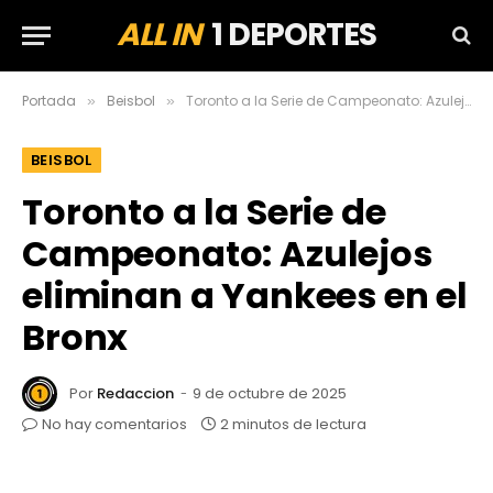
ALL IN
1 DEPORTES
Portada
Beisbol
Toronto a la Serie de Campeonato: Azulejos eliminan a Yankees en el Bronx
»
»
BEISBOL
Toronto a la Serie de
Campeonato: Azulejos
eliminan a Yankees en el
Bronx
Por
Redaccion
9 de octubre de 2025
No hay comentarios
2 minutos de lectura