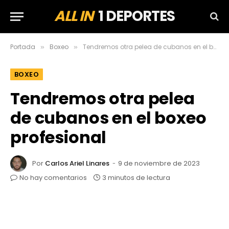
ALL IN
1 DEPORTES
Portada
Boxeo
Tendremos otra pelea de cubanos en el boxeo profesional
»
»
BOXEO
Tendremos otra pelea
de cubanos en el boxeo
profesional
Por
Carlos Ariel Linares
9 de noviembre de 2023
No hay comentarios
3 minutos de lectura