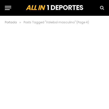
ALL IN
1 DEPORTES
Portada
Posts Tagged "Voleibol masculino" (Page 4)
»