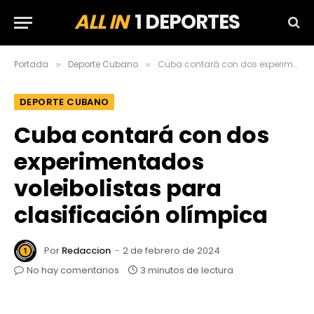
ALL IN
1 DEPORTES
Portada
Deporte Cubano
Cuba contará con dos experimentados voleibolistas para clasificación olímpica
»
»
DEPORTE CUBANO
Cuba contará con dos
experimentados
voleibolistas para
clasificación olímpica
Por
Redaccion
2 de febrero de 2024
No hay comentarios
3 minutos de lectura