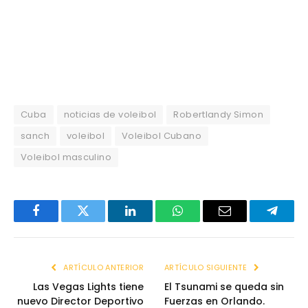
Cuba
noticias de voleibol
Robertlandy Simon
sanch
voleibol
Voleibol Cubano
Voleibol masculino
Facebook
Twitter
LinkedIn
WhatsApp
Email
Telegr
ARTÍCULO ANTERIOR
ARTÍCULO SIGUIENTE
Las Vegas Lights tiene
El Tsunami se queda sin
nuevo Director Deportivo
Fuerzas en Orlando.