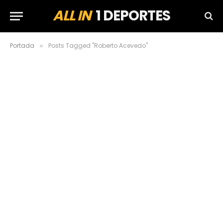
ALL IN
1 DEPORTES
Portada
Posts Tagged "Roberto Acevedo"
»