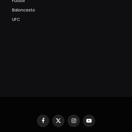
Futbol
Baloncesto
UFC
Facebook
X
Instagram
YouTube
(Twitter)