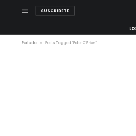
SUSCRIBETE
LO
Portada
Posts Tagged "Peter O’Brien"
»