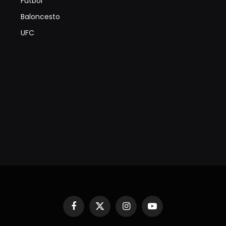
Futbol
Baloncesto
UFC
Facebook
X
Instagram
YouTube
(Twitter)