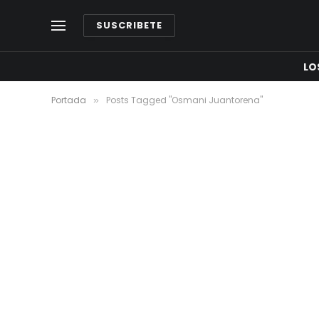
SUSCRIBETE
LO
Portada
Posts Tagged "Osmani Juantorena"
»