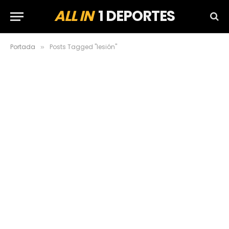
ALL IN
1 DEPORTES
Portada
Posts Tagged "lesión"
»