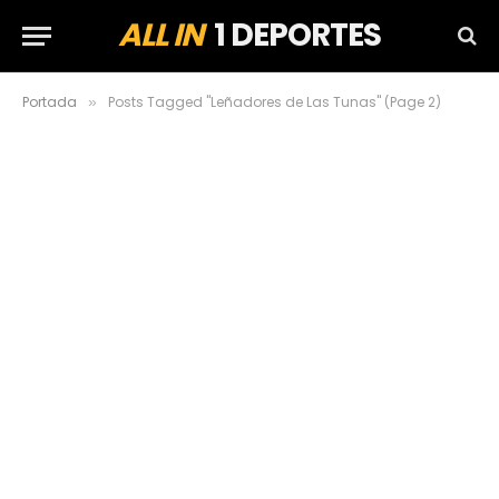
ALL IN
1 DEPORTES
Portada
Posts Tagged "Leñadores de Las Tunas" (Page 2)
»