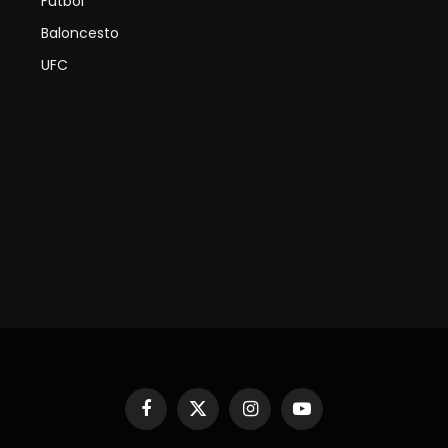
Futbol
Baloncesto
UFC
Facebook
X
Instagram
YouTube
(Twitter)