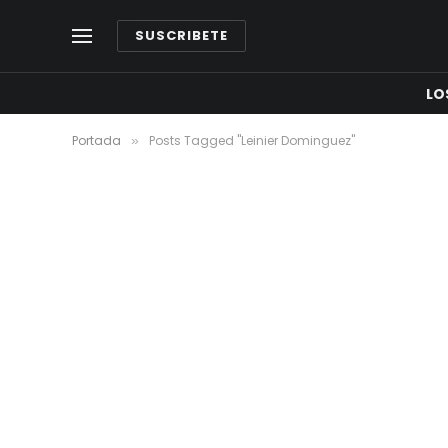
SUSCRIBETE
LO
Portada
Posts Tagged "Leinier Dominguez"
»