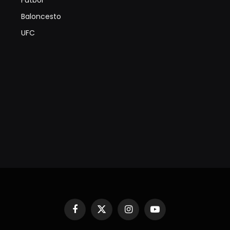
Futbol
Baloncesto
UFC
Facebook
X
Instagram
YouTube
(Twitter)