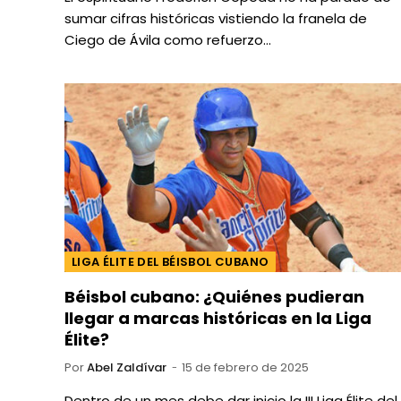
sumar cifras históricas vistiendo la franela de
Ciego de Ávila como refuerzo…
LIGA ÉLITE DEL BÉISBOL CUBANO
Béisbol cubano: ¿Quiénes pudieran
llegar a marcas históricas en la Liga
Élite?
Por
Abel Zaldívar
15 de febrero de 2025
Dentro de un mes debe dar inicio la III Liga Élite del