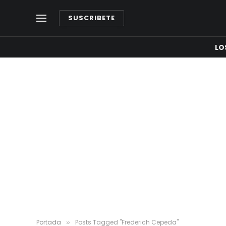
SUSCRIBETE
LO
Portada
Posts Tagged "Frederich Cepeda"
»