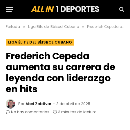
ALL IN
1 DEPORTES
Portada
Liga Élite del Béisbol Cubano
Frederich Cepeda aumenta su carrera de leyenda con liderazgo en hits
»
»
LIGA ÉLITE DEL BÉISBOL CUBANO
Frederich Cepeda
aumenta su carrera de
leyenda con liderazgo
en hits
Por
Abel Zaldívar
3 de abril de 2025
No hay comentarios
3 minutos de lectura