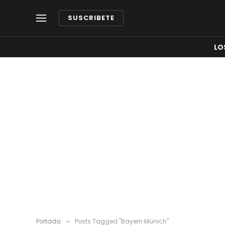
SUSCRIBETE
LO
Portada
Posts Tagged "Bayern Münich"
»