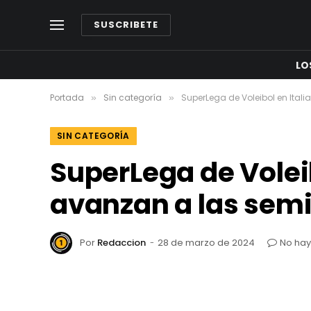
SUSCRIBETE
LO
Portada
Sin categoría
SuperLega de Voleibol en Itali
»
»
SIN CATEGORÍA
SuperLega de Voleib
avanzan a las semi
Por
Redaccion
28 de marzo de 2024
No hay