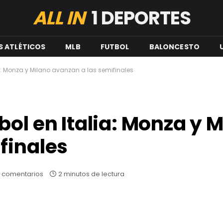
ALL IN
1 DEPORTES
S ATLÉTICOS
MLB
FUTBOL
BALONCESTO
a: Monza y Milano avanzan a las semifinales
ol en Italia: Monza y 
finales
 comentarios
2 minutos de lectura