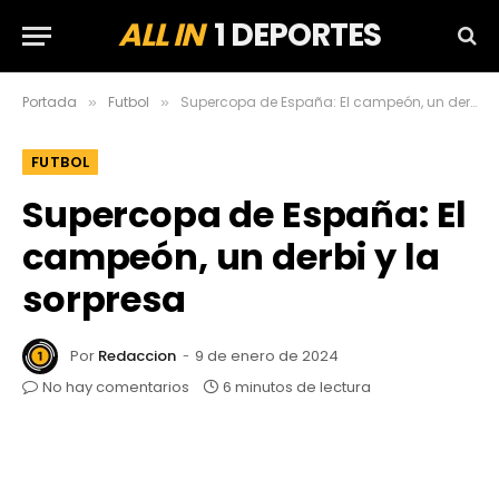
ALL IN
1 DEPORTES
Portada
Futbol
Supercopa de España: El campeón, un derbi y la sorpresa
»
»
FUTBOL
Supercopa de España: El
campeón, un derbi y la
sorpresa
Por
Redaccion
9 de enero de 2024
No hay comentarios
6 minutos de lectura