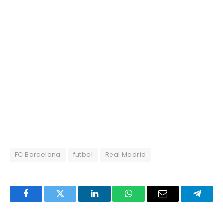
FC Barcelona
futbol
Real Madrid
Facebook
Twitter
LinkedIn
WhatsApp
Email
Telegr