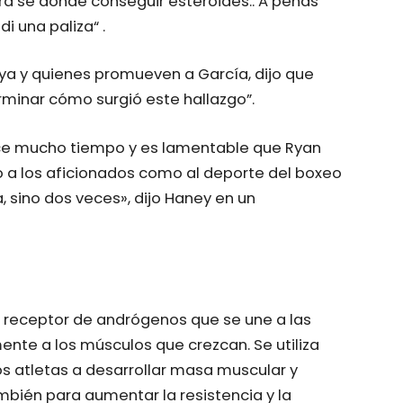
ra sé dónde conseguir esteroides.. A penas
i una paliza“ .
ya y quienes promueven a García, dijo que
minar cómo surgió este hallazgo”.
ace mucho tiempo y es lamentable que Ryan
o a los aficionados como al deporte del boxeo
a, sino dos veces», dijo Haney en un
l receptor de andrógenos que se une a las
ente a los músculos que crezcan. Se utiliza
s atletas a desarrollar masa muscular y
mbién para aumentar la resistencia y la