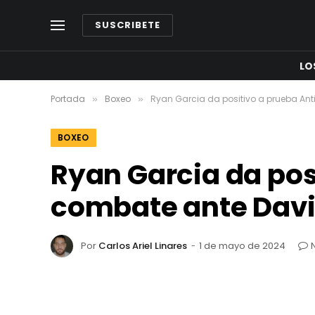
SUSCRIBETE
LO
Portada
Boxeo
Ryan Garcia da positivo a prueba An
»
»
BOXEO
Ryan Garcia da pos
combate ante Dav
Por
Carlos Ariel Linares
1 de mayo de 2024