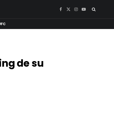
Facebook
X
Instagram
YouTube
(Twitter)
UFC
ing de su