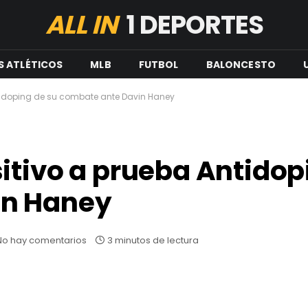
ALL IN
1 DEPORTES
S ATLÉTICOS
MLB
FUTBOL
BALONCESTO
tidoping de su combate ante Davin Haney
itivo a prueba Antidop
in Haney
No hay comentarios
3 minutos de lectura