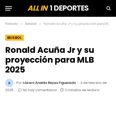
ALL IN
1 DEPORTES
Portada
Beisbol
Ronald Acuña Jr y su proyección para MLB 2025
»
»
BEISBOL
Ronald Acuña Jr y su
proyección para MLB
2025
Por
Lázaro Andrés Reyes Figueredo
3 de febrero de
2025
No hay comentarios
3 minutos de lectura