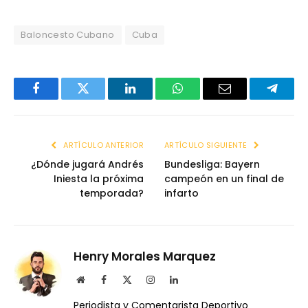
Baloncesto Cubano
Cuba
Facebook
Twitter
LinkedIn
WhatsApp
Email
Telegr
ARTÍCULO ANTERIOR
ARTÍCULO SIGUIENTE
¿Dónde jugará Andrés
Bundesliga: Bayern
Iniesta la próxima
campeón en un final de
temporada?
infarto
Henry Morales Marquez
Website
Facebook
X
Instagram
LinkedIn
(Twitter)
Periodista y Comentarista Deportivo