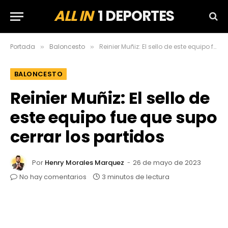
ALL IN
1 DEPORTES
Portada
Baloncesto
Reinier Muñiz: El sello de este equipo fue que supo cerrar los partidos
»
»
BALONCESTO
Reinier Muñiz: El sello de
este equipo fue que supo
cerrar los partidos
Por
Henry Morales Marquez
26 de mayo de 2023
No hay comentarios
3 minutos de lectura