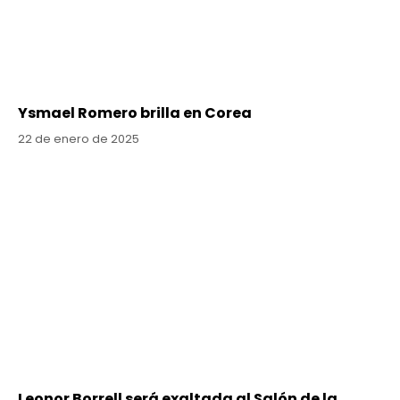
Ysmael Romero brilla en Corea
22 de enero de 2025
Leonor Borrell será exaltada al Salón de la