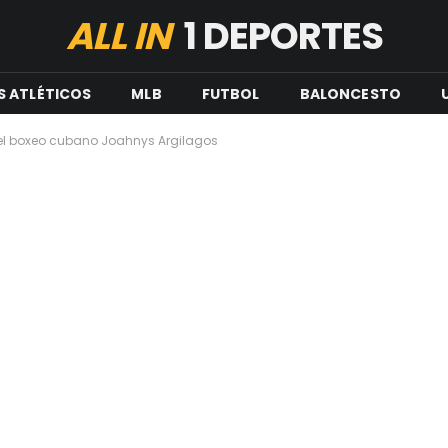
ALL IN
1 DEPORTES
S ATLÉTICOS
MLB
FUTBOL
BALONCESTO
del boxeo cubano Joahnys Argilagos