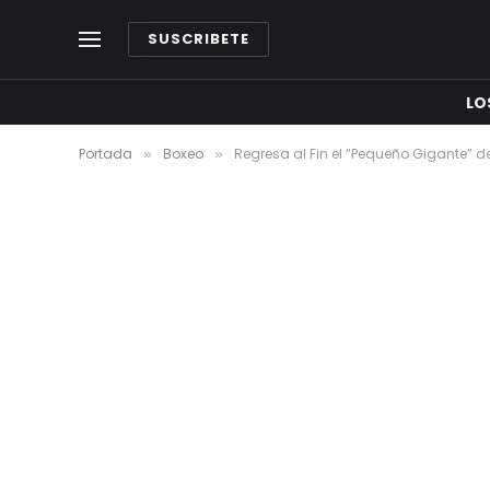
SUSCRIBETE
LO
Portada
Boxeo
Regresa al Fin el “Pequeño Gigante” 
»
»