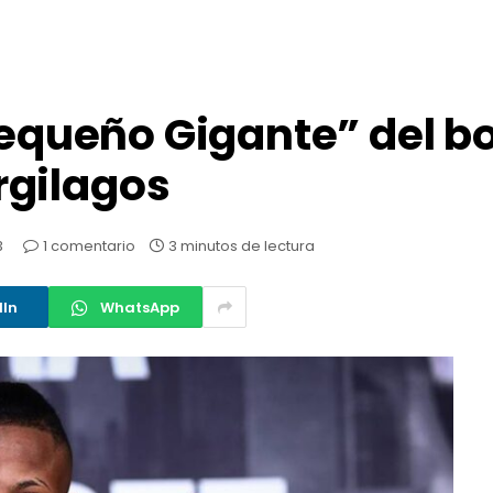
“Pequeño Gigante” del b
gilagos
3
1 comentario
3 minutos de lectura
dIn
WhatsApp