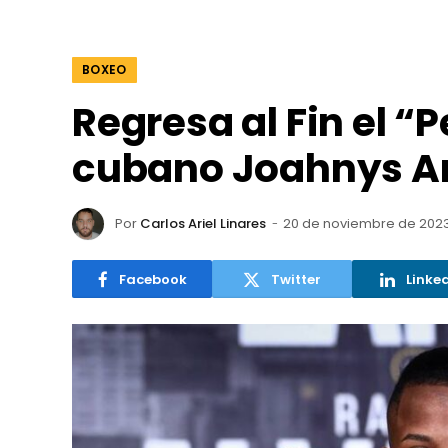
BOXEO
Regresa al Fin el 
cubano Joahnys Ar
Por
Carlos Ariel Linares
20 de noviembre de 202
Facebook
Twitter
Linke