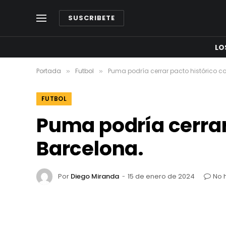
SUSCRIBETE
LO
Portada
Futbol
Puma podría cerrar pacto histórico co
»
»
FUTBOL
Puma podría cerrar
Barcelona.
Por
Diego Miranda
15 de enero de 2024
No 