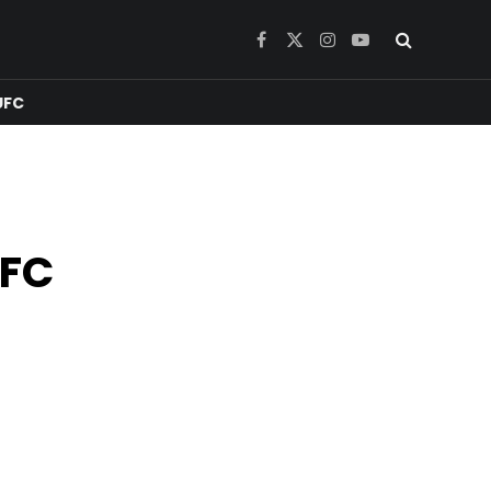
Facebook
X
Instagram
YouTube
(Twitter)
UFC
 FC