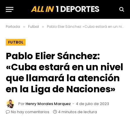
ALL IN
1 DEPORTES
Portada
Futbol
Pablo Elier Sánchez: «Cuba estará en un nivel que llamará la atención en la Liga de Naciones»
»
»
FUTBOL
Pablo Elier Sánchez:
«Cuba estará en un nivel
que llamará la atención
en la Liga de Naciones»
Por
Henry Morales Marquez
4 de julio de 2023
No hay comentarios
4 minutos de lectura