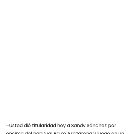
–Usted dió titularidad hoy a Sandy Sánchez por
encima del habitual Raiko Arozarena y luego en un