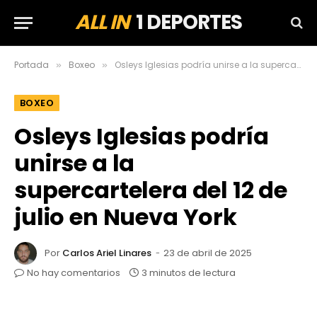
ALL IN
1 DEPORTES
Portada
Boxeo
Osleys Iglesias podría unirse a la supercartelera del 12 de julio en Nueva York
»
»
BOXEO
Osleys Iglesias podría
unirse a la
supercartelera del 12 de
julio en Nueva York
Por
Carlos Ariel Linares
23 de abril de 2025
No hay comentarios
3 minutos de lectura