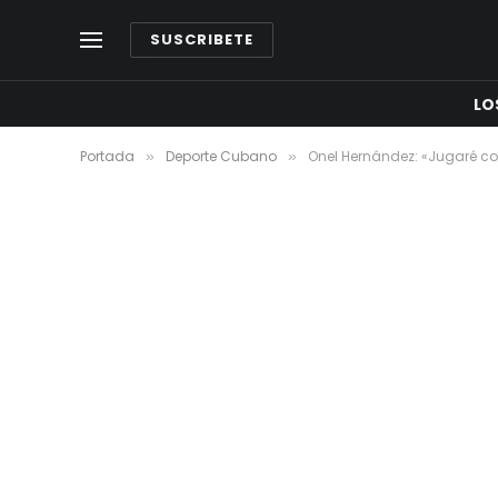
SUSCRIBETE
LO
Portada
Deporte Cubano
Onel Hernández: «Jugaré c
»
»