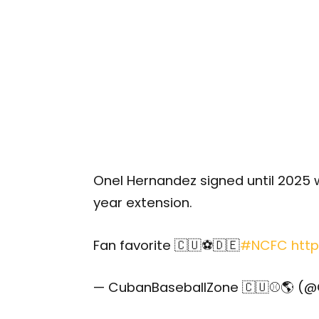
Onel Hernandez signed until 2025 w
year extension.
Fan favorite 🇨🇺⚽️🇩🇪
#NCFC
htt
— CubanBaseballZone 🇨🇺⚾️🌎 (