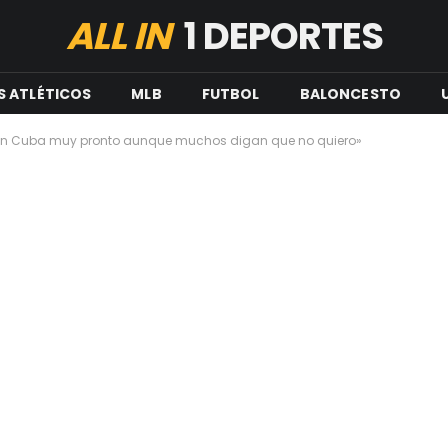
ALL IN
1 DEPORTES
S ATLÉTICOS
MLB
FUTBOL
BALONCESTO
on Cuba muy pronto aunque muchos digan que no quiero»