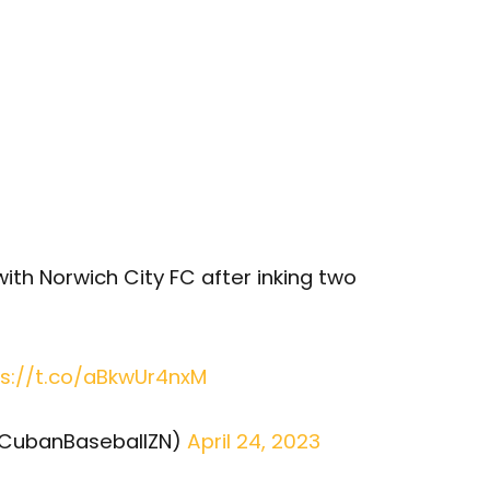
ith Norwich City FC after inking two
ps://t.co/aBkwUr4nxM
@CubanBaseballZN)
April 24, 2023