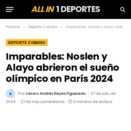
ALL IN
1 DEPORTES
Portada
Deporte Cubano
Imparables: Noslen y Alayo abrieron el sueño olímpico en París 2024
»
»
DEPORTE CUBANO
Imparables: Noslen y
Alayo abrieron el sueño
olímpico en París 2024
Por
Lázaro Andrés Reyes Figueredo
27 de julio de
2024
No hay comentarios
3 minutos de lectura