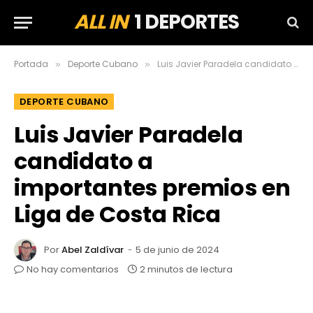
ALL IN
1 DEPORTES
Portada
Deporte Cubano
Luis Javier Paradela candidato a importantes premios en Liga de Costa Rica
»
»
DEPORTE CUBANO
Luis Javier Paradela
candidato a
importantes premios en
Liga de Costa Rica
Por
Abel Zaldívar
5 de junio de 2024
No hay comentarios
2 minutos de lectura