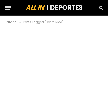
ALL IN
1 DEPORTES
Portada
Posts Tagged "Costa Rica"
»