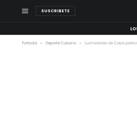
SUSCRIBETE
LO
Portada
Deporte Cubano
Luchadores de Cuba partici
»
»