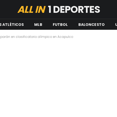
ALL IN
1 DEPORTES
S ATLÉTICOS
MLB
FUTBOL
BALONCESTO
parán en clasificatorio olímpico en Acapulco